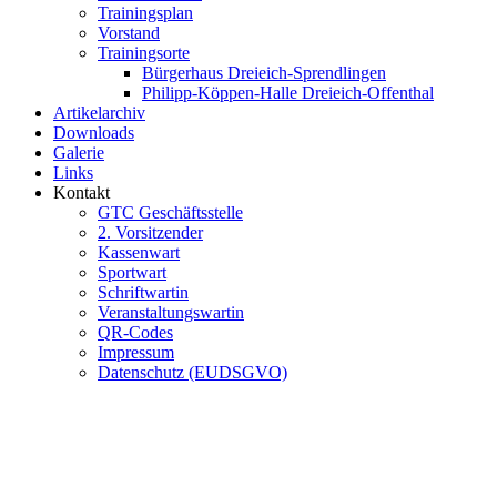
Trainingsplan
Vorstand
Trainingsorte
Bürgerhaus Dreieich-Sprendlingen
Philipp-Köppen-Halle Dreieich-Offenthal
Artikelarchiv
Downloads
Galerie
Links
Kontakt
GTC Geschäftsstelle
2. Vorsitzender
Kassenwart
Sportwart
Schriftwartin
Veranstaltungswartin
QR-Codes
Impressum
Datenschutz (EUDSGVO)