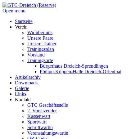
Open menu
Startseite
Verein
Wir über uns
Unsere Paare
Unsere Trainer
Trainingsplan
Vorstand
Trainingsorte
Bürgerhaus Dreieich-Sprendlingen
Philipp-Köppen-Halle Dreieich-Offenthal
Artikelarchiv
Downloads
Galerie
Links
Kontakt
GTC Geschäftsstelle
2. Vorsitzender
Kassenwart
Sportwart
Schriftwartin
Veranstaltungswartin
QR-Codes